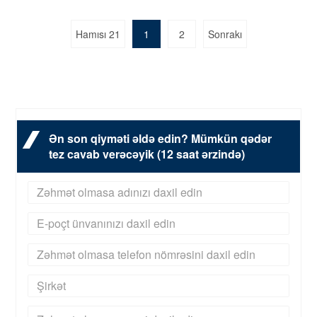
Hamısı 21
1
2
Sonrakı
Ən son qiyməti əldə edin? Mümkün qədər
tez cavab verəcəyik (12 saat ərzində)