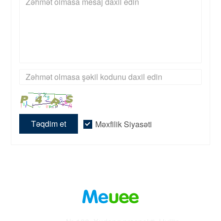
Təqdim et
Məxfilik Siyasəti