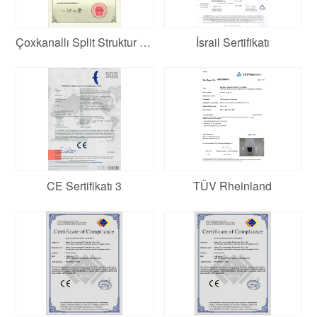
Çoxkanallı Split Struktur Texnologiyası üçün patent
İsrail Sertifikatı
CE Sertifikatı 3
TÜV Rheinland