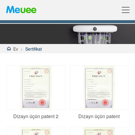
Ev
>
Sertifikat
Dizayn üçün patent 2
Dizayn üçün patent