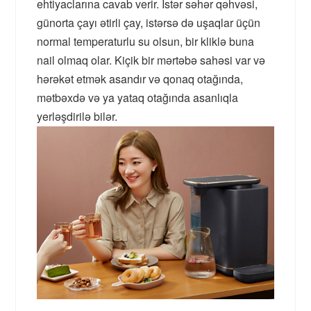
ehtiyaclarına cavab verir. İstər səhər qəhvəsi,
günorta çayı ətirli çay, istərsə də uşaqlar üçün
normal temperaturlu su olsun, bir kliklə buna
nail olmaq olar. Kiçik bir mərtəbə sahəsi var və
hərəkət etmək asandır və qonaq otağında,
mətbəxdə və ya yataq otağında asanlıqla
yerləşdirilə bilər.