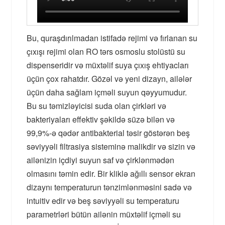
Bu, quraşdırılmadan istifadə rejimi və fırlanan su
çıxışı rejimi olan RO tərs osmoslu stolüstü su
dispenseridir və müxtəlif suya çıxış ehtiyacları
üçün çox rahatdır. Gözəl və yeni dizayn, ailələr
üçün daha sağlam içməli suyun qəyyumudur.
Bu su təmizləyicisi suda olan çirkləri və
bakteriyaları effektiv şəkildə süzə bilən və
99,9%-ə qədər antibakterial təsir göstərən beş
səviyyəli filtrasiya sisteminə malikdir və sizin və
ailənizin içdiyi suyun saf və çirklənmədən
olmasını təmin edir. Bir kliklə ağıllı sensor ekran
dizaynı temperaturun tənzimlənməsini sadə və
intuitiv edir və beş səviyyəli su temperaturu
parametrləri bütün ailənin müxtəlif içməli su