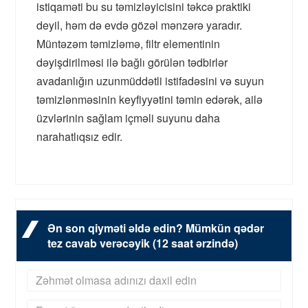
istiqaməti bu su təmizləyicisini təkcə praktiki
deyil, həm də evdə gözəl mənzərə yaradır.
Müntəzəm təmizləmə, filtr elementinin
dəyişdirilməsi ilə bağlı görülən tədbirlər
avadanlığın uzunmüddətli istifadəsini və suyun
təmizlənməsinin keyfiyyətini təmin edərək, ailə
üzvlərinin sağlam içməli suyunu daha
narahatlıqsız edir.
Ən son qiyməti əldə edin? Mümkün qədər
tez cavab verəcəyik (12 saat ərzində)