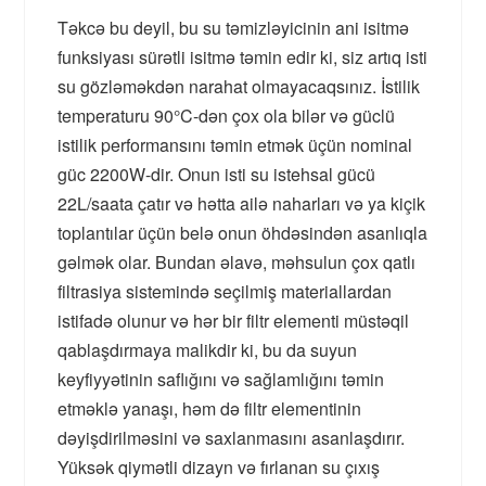
Təkcə bu deyil, bu su təmizləyicinin ani isitmə
funksiyası sürətli isitmə təmin edir ki, siz artıq isti
su gözləməkdən narahat olmayacaqsınız. İstilik
temperaturu 90°C-dən çox ola bilər və güclü
istilik performansını təmin etmək üçün nominal
güc 2200W-dir. Onun isti su istehsal gücü
22L/saata çatır və hətta ailə naharları və ya kiçik
toplantılar üçün belə onun öhdəsindən asanlıqla
gəlmək olar. Bundan əlavə, məhsulun çox qatlı
filtrasiya sistemində seçilmiş materiallardan
istifadə olunur və hər bir filtr elementi müstəqil
qablaşdırmaya malikdir ki, bu da suyun
keyfiyyətinin saflığını və sağlamlığını təmin
etməklə yanaşı, həm də filtr elementinin
dəyişdirilməsini və saxlanmasını asanlaşdırır.
Yüksək qiymətli dizayn və fırlanan su çıxış