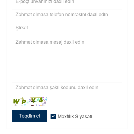
Təqdim et
Məxfilik Siyasəti